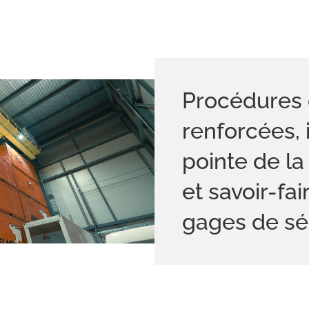
Procédures 
renforcées, i
pointe de l
et savoir-fa
gages de sér