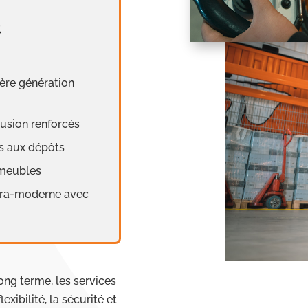
t
ière génération
rusion renforcés
és aux dépôts
-meubles
ltra-moderne avec
ong terme, les services
xibilité, la sécurité et